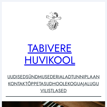
Liigu
sisu
juurde
TABIVERE
HUVIKOOL
UUDISED
SÜNDMUSED
ERIALAD
TUNNIPLAAN
KONTAKT
ÕPPETASUD
HOOLEKOGU
AJALUGU
VILISTLASED