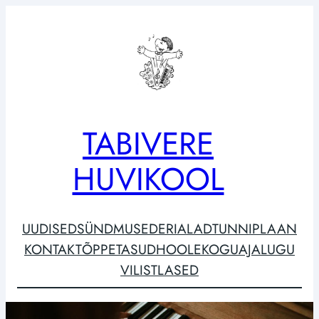
Liigu
sisu
juurde
TABIVERE
HUVIKOOL
UUDISED
SÜNDMUSED
ERIALAD
TUNNIPLAAN
KONTAKT
ÕPPETASUD
HOOLEKOGU
AJALUGU
VILISTLASED