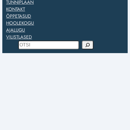
TUNNIPLAAN
KONTAKT
ÕPPETASUD
HOOLEKOGU
AJALUGU
VILISTLASED
O
t
s
i