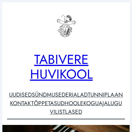
TABIVERE
HUVIKOOL
UUDISED
SÜNDMUSED
ERIALAD
TUNNIPLAAN
KONTAKT
ÕPPETASUD
HOOLEKOGU
AJALUGU
VILISTLASED