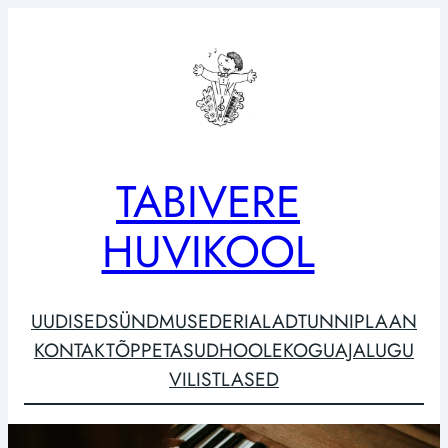
Liigu
sisu
juurde
TABIVERE
HUVIKOOL
UUDISED
SÜNDMUSED
ERIALAD
TUNNIPLAAN
KONTAKT
ÕPPETASUD
HOOLEKOGU
AJALUGU
VILISTLASED