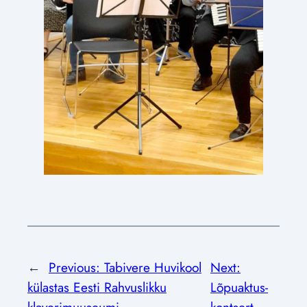
←
Previous:
Tabivere Huvikool
Next:
külastas Eesti Rahvuslikku
Lõpuaktus-
klaverimuuseumi
kontsert
→