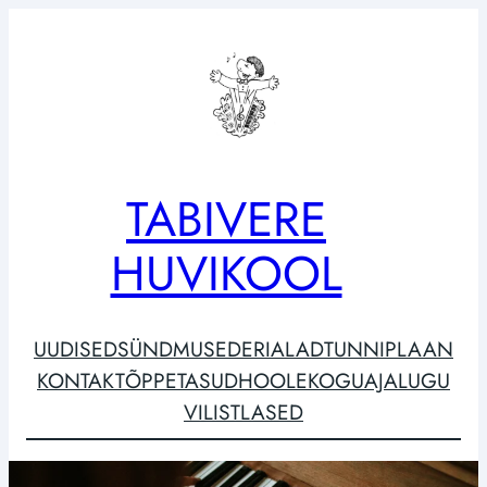
Liigu
sisu
juurde
TABIVERE
HUVIKOOL
UUDISED
SÜNDMUSED
ERIALAD
TUNNIPLAAN
KONTAKT
ÕPPETASUD
HOOLEKOGU
AJALUGU
VILISTLASED