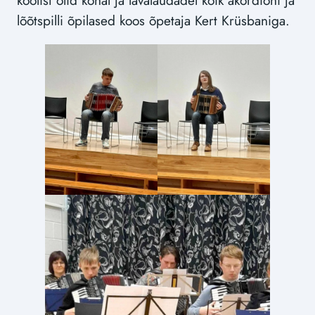
koolist olid kohal ja lavalaudadel kõik akordioni ja
lõõtspilli õpilased koos õpetaja Kert Krüsbaniga.