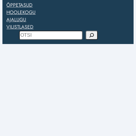
ÕPPETASUD
HOOLEKOGU
AJALUGU
VILISTLASED
O
t
s
i