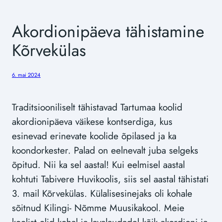
Akordionipäeva tähistamine
Kõrvekülas
6. mai 2024
Traditsiooniliselt tähistavad Tartumaa koolid
akordionipäeva väikese kontserdiga, kus
esinevad erinevate koolide õpilased ja ka
koondorkester. Palad on eelnevalt juba selgeks
õpitud. Nii ka sel aastal! Kui eelmisel aastal
kohtuti Tabivere Huvikoolis, siis sel aastal tähistati
3. mail Kõrvekülas. Külalisesinejaks oli kohale
sõitnud Kilingi- Nõmme Muusikakool. Meie