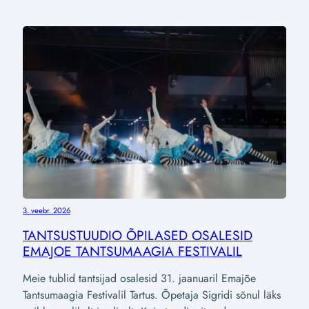
3. veebr. 2026
TANTSUSTUUDIO ÕPILASED OSALESID
EMAJOE TANTSUMAAGIA FESTIVALIL
Meie tublid tantsijad osalesid 31. jaanuaril Emajõe
Tantsumaagia Festivalil Tartus. Õpetaja Sigridi sõnul läks