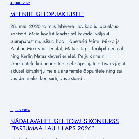
4. juuni 2026
MEENUTUSI LÕPUAKTUSELT
28. mail 2026 toimus Tabivere Huvikoolis lõpuaktus-
kontsert. Meie koolist lendas sel kevadel välja 4
suurepärast muusikut. Kooli lõpetasid Mirtel Mikko ja
Pauline Mikk viiuli erialal, Matias Täpsi löökpilli erialal
ning Kerlin Natus klaveri erialal. Palju õnne nii
lõpetajatele kui nende tublidele õpetajatele!Lisaks jagati
aktusel kiituskirju meie usinamatele õppuritele ning sai
kuulda imelist kontserti, kus astusid…
1. juuni 2026
NÄDALAVAHETUSEL TOIMUS KONKURSS
“TARTUMAA LAULULAPS 2026”