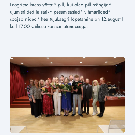
Laagrisse kaasa võtta:* pill, kui oled pillimängija*
ujumisriided ja rätik* pesemisasjad* vihmariided*
soojad riided* hea tujuLaagri lõpetamine on 12.augustil
kell 17.00 väikese kontsert-etendusega.