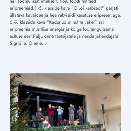
neil loomulikult imeliselt. Koju toodi mitmed
eripreemiad:1.-5. klasside kava “Oi,oi kärbsed!” pärjati
üllatava kavaidee ja hea rekvisiidi kasutuse eripreemiaga.
6.-9. klasside kava “Kadunud minutite vahel” sai
eripreemia müstilise energia ja kõige loomingulisema
esituse eest.Palju õnne tantsijatele ja nende juhendajale
Sigridile. Oleme…