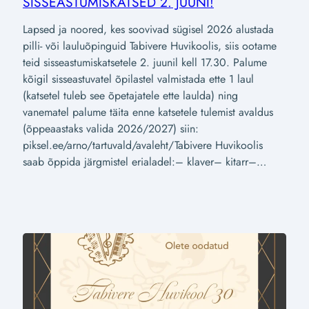
SISSEASTUMISKATSED 2. JUUNI!
Lapsed ja noored, kes soovivad sügisel 2026 alustada
pilli- või lauluõpinguid Tabivere Huvikoolis, siis ootame
teid sisseastumiskatsetele 2. juunil kell 17.30. Palume
kõigil sisseastuvatel õpilastel valmistada ette 1 laul
(katsetel tuleb see õpetajatele ette laulda) ning
vanematel palume täita enne katsetele tulemist avaldus
(õppeaastaks valida 2026/2027) siin:
piksel.ee/arno/tartuvald/avaleht/Tabivere Huvikoolis
saab õppida järgmistel erialadel:– klaver– kitarr–…