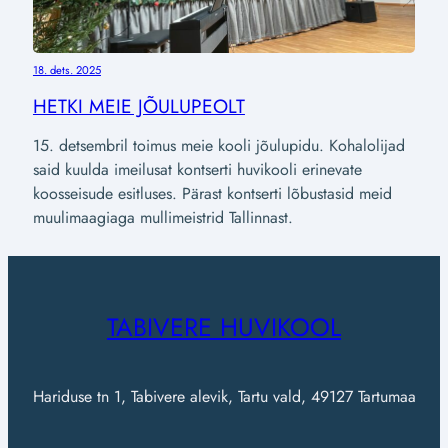
18. dets. 2025
HETKI MEIE JÕULUPEOLT
15. detsembril toimus meie kooli jõulupidu. Kohalolijad
said kuulda imeilusat kontserti huvikooli erinevate
koosseisude esitluses. Pärast kontserti lõbustasid meid
muulimaagiaga mullimeistrid Tallinnast.
TABIVERE HUVIKOOL
Hariduse tn 1, Tabivere alevik, Tartu vald, 49127 Tartumaa