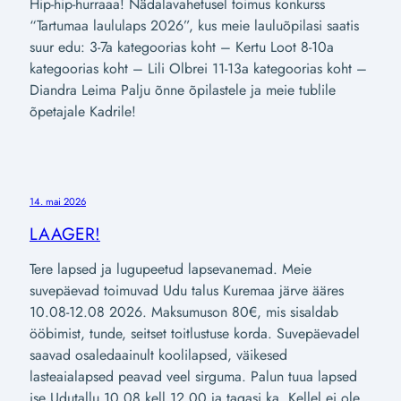
Hip-hip-hurraaa! Nädalavahetusel toimus konkurss
“Tartumaa laululaps 2026”, kus meie lauluõpilasi saatis
suur edu: 3-7a kategoorias koht – Kertu Loot 8-10a
kategoorias koht – Lili Olbrei 11-13a kategoorias koht –
Diandra Leima Palju õnne õpilastele ja meie tublile
õpetajale Kadrile!
14. mai 2026
LAAGER!
Tere lapsed ja lugupeetud lapsevanemad. Meie
suvepäevad toimuvad Udu talus Kuremaa järve ääres
10.08-12.08 2026. Maksumuson 80€, mis sisaldab
ööbimist, tunde, seitset toitlustuse korda. Suvepäevadel
saavad osaledaainult koolilapsed, väikesed
lasteaialapsed peavad veel sirguma. Palun tuua lapsed
ise Udutallu 10.08 kell 12.00 ja tagasi ka. Kellel ei ole