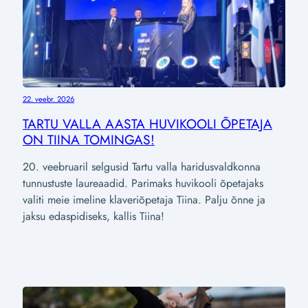
22. veebr. 2026
TARTU VALLA AASTA HUVIKOOLI ÕPETAJA
ON TIINA TOMINGAS!
20. veebruaril selgusid Tartu valla haridusvaldkonna
tunnustuste laureaadid. Parimaks huvikooli õpetajaks
valiti meie imeline klaveriõpetaja Tiina. Palju õnne ja
jaksu edaspidiseks, kallis Tiina!