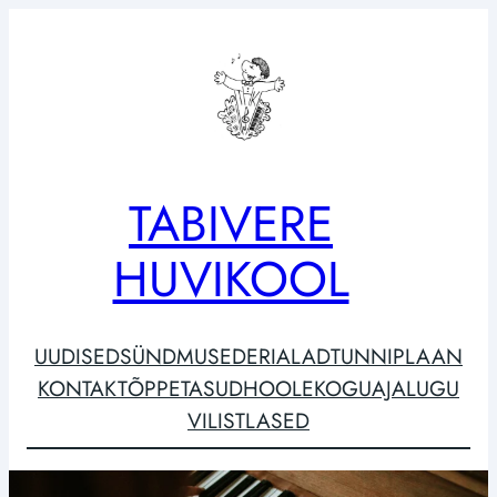
Liigu
sisu
juurde
TABIVERE
HUVIKOOL
UUDISED
SÜNDMUSED
ERIALAD
TUNNIPLAAN
KONTAKT
ÕPPETASUD
HOOLEKOGU
AJALUGU
VILISTLASED